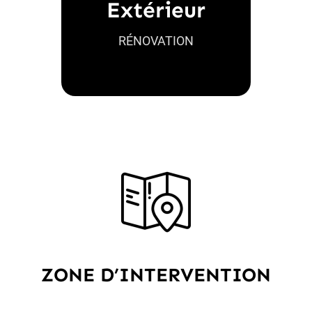
Extérieur
– Nettoyage façade –
Ravalement façade –
RÉNOVATION
Maçonnerie générale
ZONE D’INTERVENTION